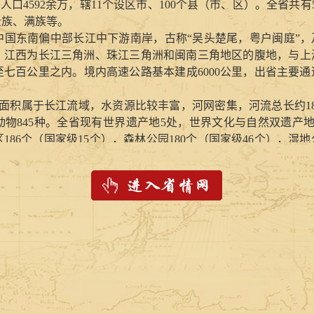
总人口4592余万，辖11个设区市、100个县（市、区）。全省共
壮族、满族等。
国东南偏中部长江中下游南岸，古称“吴头楚尾，粤户闽庭”，
。江西为长江三角洲、珠江三角洲和闽南三角地区的腹地，与上
七百公里之内。境内高速公路基本建成6000公里，出省主要
的面积属于长江流域，水资源比较丰富，河网密集，河流总长约1
动物845种。全省现有世界遗产地5处，世界文化与自然双遗产
86个（国家级15个），森林公园180个（国家级46个），湿地
9种，在全国居前10位的有81种，有色、稀土和贵金属矿产优势
色金属之乡”的美誉。
器源远流长，以“白如玉、明如镜、薄如纸、声如磬”的特色闻
遂川狗牯脑茶叶，曾获巴拿马国际食品博览会金奖。南丰蜜桔，
乌鸡、江铃汽车、凤凰相机、金圣卷烟等，列入中国驰名商标的品
的历史长河中，江西人才辈出，陶渊明、欧阳修、曾巩、王安石
光耀史册。江西红色文化闻名中外。井冈山是中国革命的摇篮，
人运动的策源地。第二次国内革命战争时期，江西籍有名有姓的
全国占有重要地位，是建国以来全国两个从未间断向国家贡献粮