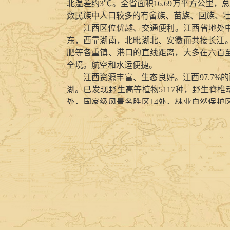
北温差约3℃。全省面积16.69万平方公里，
数民族中人口较多的有畲族、苗族、回族、
江西区位优越、交通便利。江西省地处中
东，西靠湖南，北毗湖北、安徽而共接长江
肥等各重镇、港口的直线距离，大多在六百至
全境。航空和水运便捷。
江西资源丰富、生态良好。江西97.7%
湖。已发现野生高等植物5117种，野生脊椎
处，国家级风景名胜区14处，林业自然保护区1
丰富，已查明有资源储量的矿产有九大类13
“世界钨都”、“稀土王国”、“中国铜都”、“有
江西物产丰富、品种多样。景德镇的瓷
“清、香、醇、纯”，四特酒由此而得名。
茶、中华猕猴桃、赣南脐橙、南安板鸭、泰和
江西名人辈出、文化璀璨。在中华文明
佑等文学家、政治家、科学家若群星灿烂，
苏维埃中央政府成立的地方，安源是中国工
一，为中国革命胜利作出了重大贡献。
江西产业齐备、特色鲜明。江西农业在