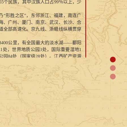
有55个民族，其中汉族人口占99％以上，少
乃“形胜之区”，东邻浙江、福建，南连广
海、广州、厦门、南京、武汉、长沙、合
通道全部高速化。京九线、浙赣线纵横贯穿
8400公里，有全国最大的淡水湖——鄱阳
地1处，世界地质公园3处，国际重要湿地1
公园84处（国家级28处）。江西矿产资源
明显，是亚洲超大型的铜工业基地之一，有
名中外。樟树的四特酒，周恩来总理赞誉为
历史上是皇室贡品。此外，还有庐山云雾
种有159件。
、朱熹、文天祥、宋应星、汤显祖、詹天
南昌是中国人民解放军的诞生地，瑞金是
革命烈士就有25万多人，占全国的六分之
食的省份之一。生态农业前景可喜，有机