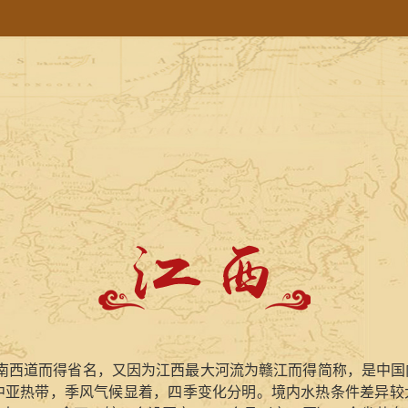
设江南西道而得省名，又因为江西最大河流为赣江而得简称，是中
中亚热带，季风气候显着，四季变化分明。境内水热条件差异较