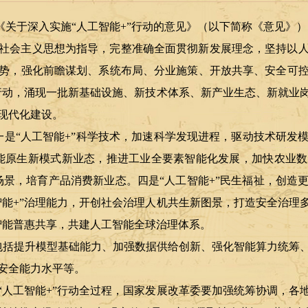
发《关于深入实施“人工智能+”行动的意见》（以下简称《意见》
社会主义思想为指导，完整准确全面贯彻新发展理念，坚持以
势，强化前瞻谋划、系统布局、分业施策、开放共享、安全可
”行动，涌现一批新基础设施、新技术体系、新产业生态、新就业
现代化建设。
一是“人工智能+”科学技术，加速科学发现进程，驱动技术研发
智能原生新模式新业态，推进工业全要素智能化发展，加快农业
新场景，培育产品消费新业态。四是“人工智能+”民生福祉，创造
智能+”治理能力，开创社会治理人机共生新图景，打造安全治理
智能普惠共享，共建人工智能全球治理体系。
包括提升模型基础能力、加强数据供给创新、强化智能算力统筹
安全能力水平等。
“人工智能+”行动全过程，国家发展改革委要加强统筹协调，各