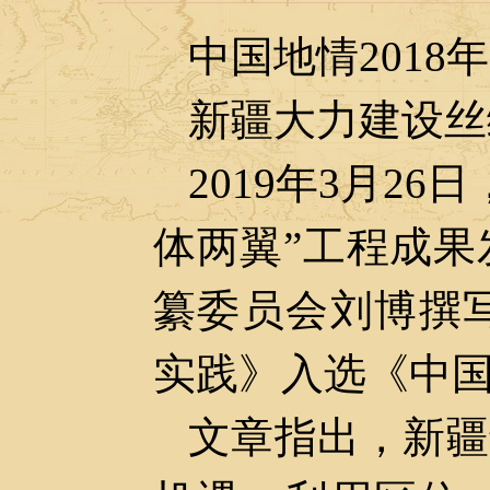
中国地情
2018
年
新疆大力建设丝
2019
年
3
月
26
日
体两翼”工程成
纂委员会刘博撰
实践》
入选《中
文章指出
，
新疆